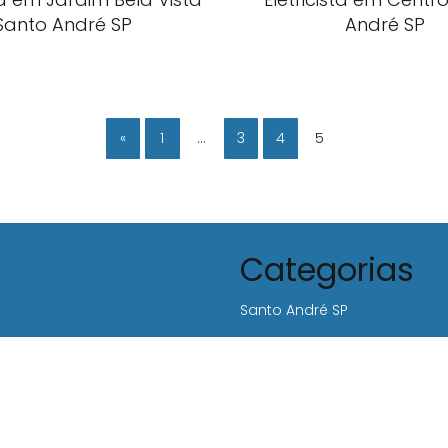
Santo André SP
André SP
«
1
…
3
4
5
Categorias
Santo André SP