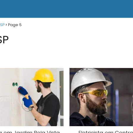
 SP
Page 5
SP
sta em Jardim Bela Vista
Eletricista em Centr